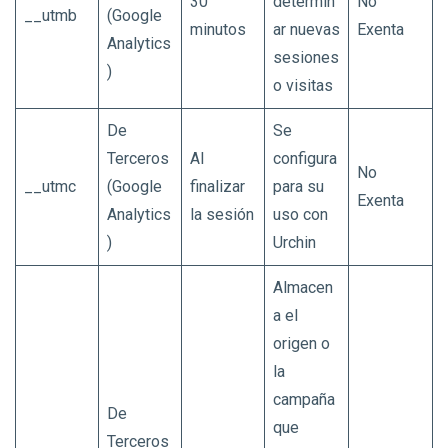
30
determin
No
__utmb
(Google
minutos
ar nuevas
Exenta
Analytics
sesiones
)
o visitas
De
Se
Terceros
Al
configura
No
__utmc
(Google
finalizar
para su
Exenta
Analytics
la sesión
uso con
)
Urchin
Almacen
a el
origen o
la
campaña
De
que
Terceros