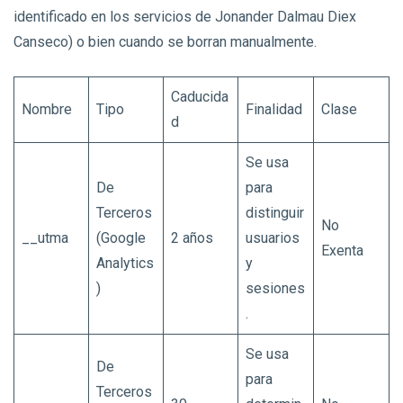
identificado en los servicios de Jonander Dalmau Diex
Canseco) o bien cuando se borran manualmente.
Caducida
Nombre
Tipo
Finalidad
Clase
d
Se usa
De
para
Terceros
distinguir
No
__utma
(Google
2 años
usuarios
Exenta
Analytics
y
)
sesiones
.
Se usa
De
para
Terceros