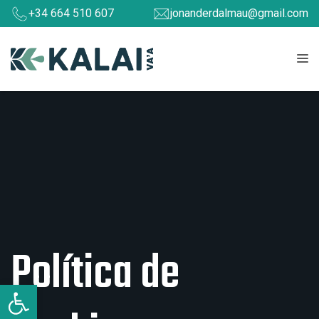
Saltar
+34 664 510 607
jonanderdalmau@gmail.com
al
contenido
M
Política de
Abrir barra de herramientas